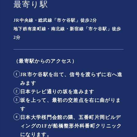
最寄り駅
JR中央線・総武線「市ケ谷駅」徒歩2分
地下鉄有楽町線・南北線・新宿線「市ケ谷駅」徒歩
2分
（最寄駅からのアクセス）
JR市ケ谷駅を出て、信号を渡らずに右へ進
1
みます
日本テレビ通りの坂を進みます
2
坂を上って、最初の交差点を右に曲がりま
3
す
日本大学桜門会館の隣、五番町片岡ビルデ
4
ィングの1Fが船橋整形外科番町クリニック
になります。