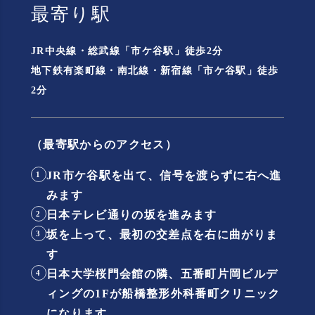
最寄り駅
JR中央線・総武線「市ケ谷駅」徒歩2分
地下鉄有楽町線・南北線・新宿線「市ケ谷駅」徒歩
2分
（最寄駅からのアクセス）
JR市ケ谷駅を出て、信号を渡らずに右へ進
1
みます
日本テレビ通りの坂を進みます
2
坂を上って、最初の交差点を右に曲がりま
3
す
日本大学桜門会館の隣、五番町片岡ビルデ
4
ィングの1Fが船橋整形外科番町クリニック
になります。