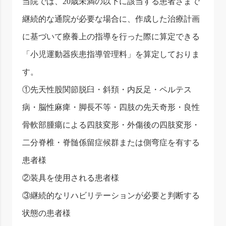
当院では、20歳未満の以下に該当する患者さまで
継続的な通院が必要な場合に、作成した治療計画
に基づいて療養上の指導を行った際に算定できる
「小児運動器疾患指導管理料」を算定しておりま
す。
①先天性股関節脱臼・斜頚・内反足・ペルテス
病・脳性麻痺・脚長不等・四肢の先天奇形・良性
骨軟部腫瘍による四肢変形・外傷後の四肢変形・
二分脊椎・脊髄係留症候群または側弯症を有する
患者様
②装具を使用される患者様
③継続的なリハビリテーションが必要と判断する
状態の患者様