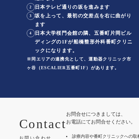
日本テレビ通りの坂を進みます
2
坂を上って、最初の交差点を右に曲がり
3
ます
日本大学桜門会館の隣、五番町片岡ビル
4
ディングの1Fが船橋整形外科番町クリニ
ックになります。
※同エリアの連携先として、
運動器クリニック市
ヶ谷
（ESCALIER五番町1F）があります。
お問合せにつきましては、
Contact
お電話にてお問合せください。
診療内容や番町クリニックへの取
お問い合わせ