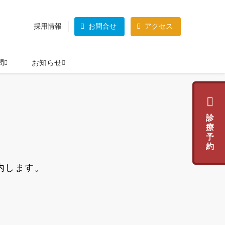
採用情報
お問合せ
アクセス
問
お知らせ
診
療
予
約
内します。